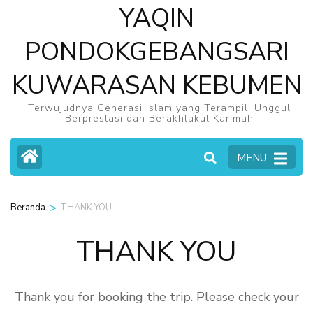
YAQIN
PONDOKGEBANGSARI
KUWARASAN KEBUMEN
Terwujudnya Generasi Islam yang Terampil, Unggul
Berprestasi dan Berakhlakul Karimah
MENU
>
Beranda
THANK YOU
THANK YOU
Thank you for booking the trip. Please check your